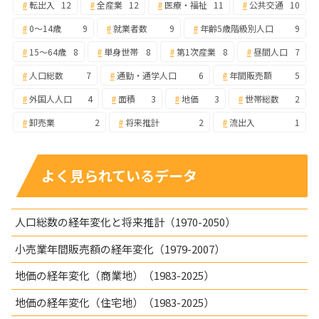
転出入
12
全産業
12
医療・福祉
11
公共交通
10
0～14歳
9
就業者数
9
年齢5歳階級別人口
9
15～64歳
8
単身世帯
8
第1次産業
8
昼間人口
7
人口総数
7
通勤・通学人口
6
年間販売額
5
外国人人口
4
面積
3
地価
3
世帯総数
2
卸売業
2
将来推計
2
流出入
1
よく見られているデータ
人口総数の経年変化と将来推計（1970-2050）
小売業年間販売額の経年変化（1979-2007）
地価の経年変化（商業地）（1983-2025）
地価の経年変化（住宅地）（1983-2025）