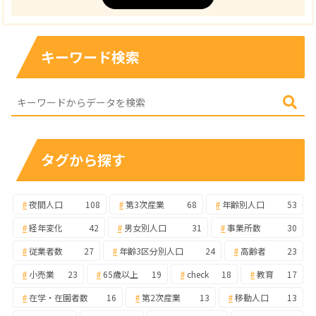
キーワード検索
タグから探す
夜間人口
108
第3次産業
68
年齢別人口
53
経年変化
42
男女別人口
31
事業所数
30
従業者数
27
年齢3区分別人口
24
高齢者
23
小売業
23
65歳以上
19
check
18
教育
17
在学・在園者数
16
第2次産業
13
移動人口
13