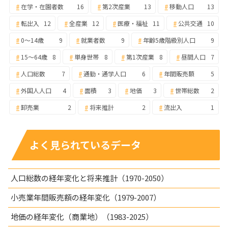
在学・在園者数
16
第2次産業
13
移動人口
13
転出入
12
全産業
12
医療・福祉
11
公共交通
10
0～14歳
9
就業者数
9
年齢5歳階級別人口
9
15～64歳
8
単身世帯
8
第1次産業
8
昼間人口
7
人口総数
7
通勤・通学人口
6
年間販売額
5
外国人人口
4
面積
3
地価
3
世帯総数
2
卸売業
2
将来推計
2
流出入
1
よく見られているデータ
人口総数の経年変化と将来推計（1970-2050）
小売業年間販売額の経年変化（1979-2007）
地価の経年変化（商業地）（1983-2025）