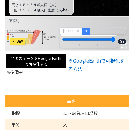
全国のデータをGoogle Earth
※GoogleEarthで可視化す
で可視化する
る方法
※準備中
高さ
指標：
15～64歳人口総数
単位：
人