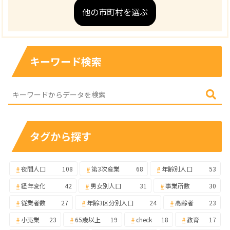
他の市町村を選ぶ
キーワード検索
タグから探す
夜間人口
108
第3次産業
68
年齢別人口
53
経年変化
42
男女別人口
31
事業所数
30
従業者数
27
年齢3区分別人口
24
高齢者
23
小売業
23
65歳以上
19
check
18
教育
17