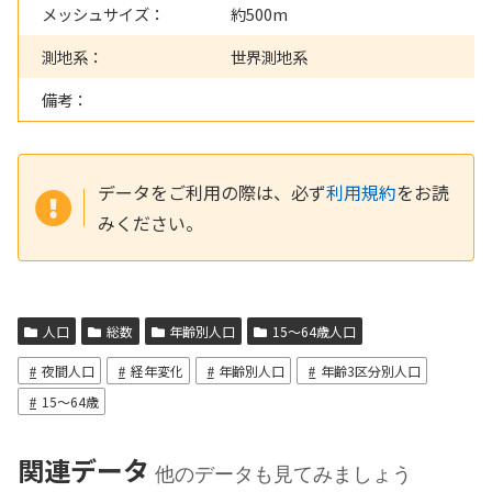
メッシュサイズ：
約500m
測地系：
世界測地系
備考：
データをご利用の際は、必ず
利用規約
をお読
みください。
人口
総数
年齢別人口
15～64歳人口
夜間人口
経年変化
年齢別人口
年齢3区分別人口
15～64歳
関連データ
他のデータも見てみましょう