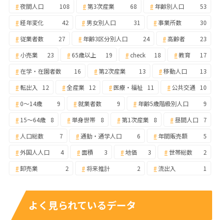
夜間人口
108
第3次産業
68
年齢別人口
53
経年変化
42
男女別人口
31
事業所数
30
従業者数
27
年齢3区分別人口
24
高齢者
23
小売業
23
65歳以上
19
check
18
教育
17
在学・在園者数
16
第2次産業
13
移動人口
13
転出入
12
全産業
12
医療・福祉
11
公共交通
10
0～14歳
9
就業者数
9
年齢5歳階級別人口
9
15～64歳
8
単身世帯
8
第1次産業
8
昼間人口
7
人口総数
7
通勤・通学人口
6
年間販売額
5
外国人人口
4
面積
3
地価
3
世帯総数
2
卸売業
2
将来推計
2
流出入
1
よく見られているデータ